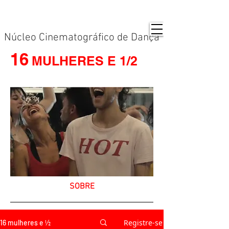
Núcleo Cinematográfico de Dança
16
MULHERES E 1/2
SOBRE
Registre-se
16 mulheres e ½