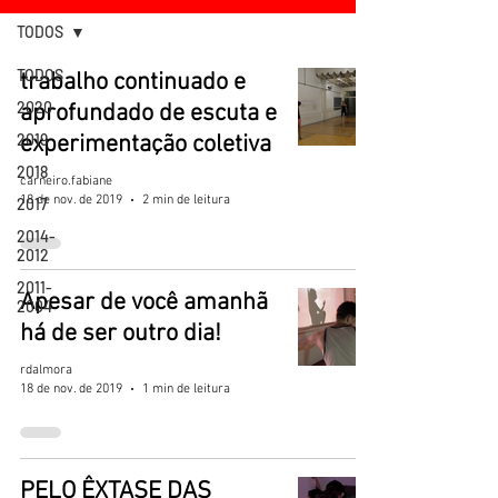
TODOS
TODOS
trabalho continuado e
2020
aprofundado de escuta e
2019
experimentação coletiva
2018
carneiro.fabiane
18 de nov. de 2019
2 min de leitura
2017
2014-
2012
2011-
Apesar de você amanhã
2004
há de ser outro dia!
rdalmora
18 de nov. de 2019
1 min de leitura
PELO ÊXTASE DAS