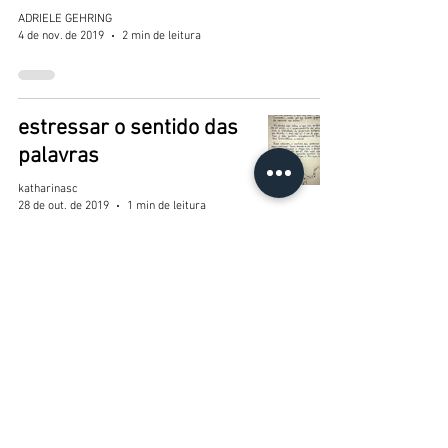
ADRIELE GEHRING
4 de nov. de 2019
2 min de leitura
estressar o sentido das
palavras
katharinasc
28 de out. de 2019
1 min de leitura
Tropicalizar! Presença!
Revolução! Gozo!
Potência!
juniordtcastro5
28 de out. de 2019
1 min de leitura