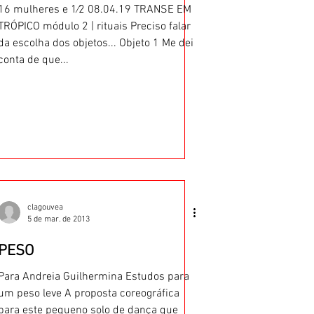
16 mulheres e 1⁄2 08.04.19 TRANSE EM
TRÓPICO módulo 2 | rituais Preciso falar
da escolha dos objetos... Objeto 1 Me dei
conta de que...
clagouvea
5 de mar. de 2013
PESO
Para Andreia Guilhermina Estudos para
um peso leve A proposta coreográfica
para este pequeno solo de dança que