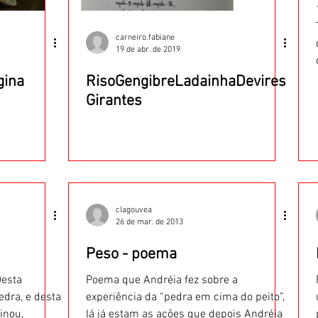
carneiro.fabiane
19 de abr. de 2019
gina
RisoGengibreLadainhaDevires
Girantes
clagouvea
26 de mar. de 2013
Peso - poema
Desta
Poema que Andréia fez sobre a
edra, e desta
experiência da “pedra em cima do peito”,
inou,
lá já estam as ações que depois Andréia