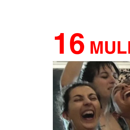
16
MUL