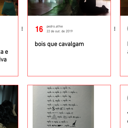
pedro.athie
22 de out. de 2019
bois que cavalgam
a e
iva