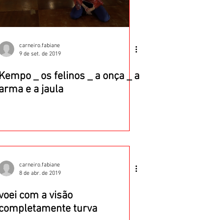
carneiro.fabiane
9 de set. de 2019
Kempo _ os felinos _ a onça _ a
arma e a jaula
carneiro.fabiane
8 de abr. de 2019
voei com a visão
completamente turva