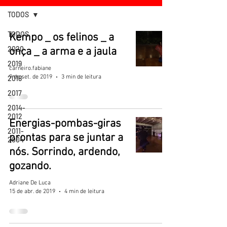
TODOS
TODOS
Kempo _ os felinos _ a
2020
onça _ a arma e a jaula
2019
carneiro.fabiane
9 de set. de 2019
3 min de leitura
2018
2017
2014-
2012
Energias-pombas-giras
2011-
prontas para se juntar a
2004
nós. Sorrindo, ardendo,
gozando.
Adriane De Luca
15 de abr. de 2019
4 min de leitura