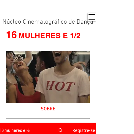
Núcleo Cinematográfico de Dança
16
MULHERES E 1/2
SOBRE
Registre-se
16 mulheres e ½