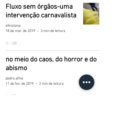
Fluxo sem órgãos-uma
intervenção carnavalista
elkisilana
18 de mar. de 2019
3 min de leitura
no meio do caos, do horror e do
abismo
pedro.athie
11 de fev. de 2019
2 min de leitura
COREOGRAFIA URBANA PARA
RECONSTRUÇÃO - em 3 atos- por
Maira, Olívia e Clarissa