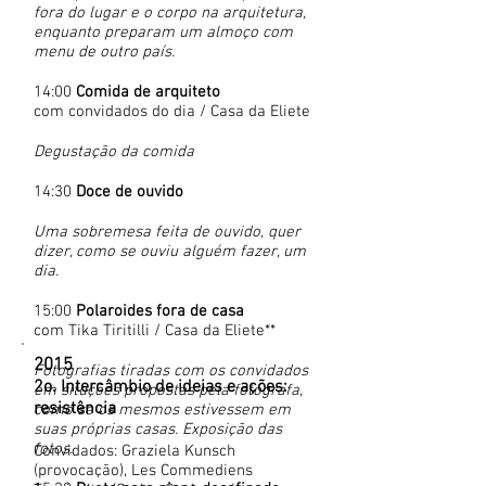
fora do lugar e o corpo na arquitetura,
enquanto preparam um almoço com
menu de outro país.
14:00
Comida de arquiteto
com convidados do dia / Casa da Eliete
Degustação da comida
14:30
Doce de ouvido
Uma sobremesa feita de ouvido, quer
dizer, como se ouviu alguém fazer, um
dia.
15:00
Polaroides fora de casa
com Tika Tiritilli / Casa da Eliete**
2015
Fotografias tiradas com os convidados
2o. Intercâmbio de ideias e ações:
em situções propostas pela fotógrafa,
resistência
como se os mesmos estivessem em
suas próprias casas. Exposição das
fotos.
Convidados:
Graziela Kunsch
(provocação),
Les Commediens