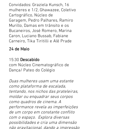
Convidados:
Graziela Kunsch, 16
mulheres e 1/2, Ghawazee, Coletivo
Cartográfico, Núcleo de
Garagem, Pedro Palhares, Ramiro
Murillo, Damas em trânsito e os
Bucaneiros,
José Romero, Marina
Caron, Luciano Bussab, Fabiane
Carneiro, Tika Tiritilli e Alê Prade
24 de Maio
15:30
Descabido
com Núcleo Cinematográfico de
Dança/ Pateo do Colégio
Duas mulheres usam uma estante
como plataforma de escalada,
tentando, nos nichos das prateleiras,
moldar ou enquadrar seus corpos
como quadros de cinema. A
performance revela as imperfeições
de um corpo em constante conflito
com o espaço. Explora diversas
possibilidades e cria uma dimensão
não gravitacional, dando a impressão