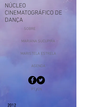
NÚCLEO
CINEMATOGRÁFICO DE
DANÇA
SOBRE
MARIANA SUCUPIRA
MARISTELA ESTRELA
AGENDA
PT
EN
/
2012