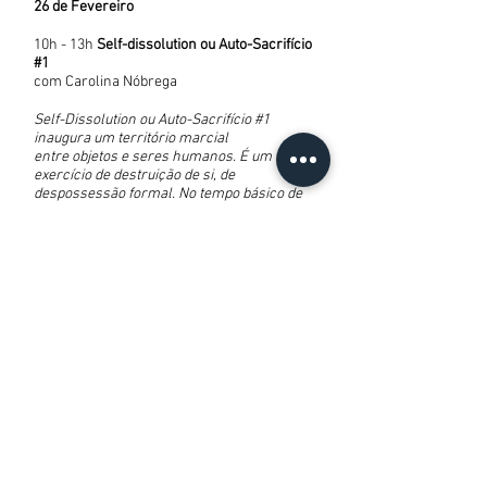
26 de Fevereiro
10h - 13h
Self-dissolution ou Auto-Sacrifício
#1
com Carolina Nóbrega
Self-Dissolution ou Auto-Sacrifício #1
inaugura um território marcial
entre objetos e seres humanos. É um
exercício de destruição de si, de
despossessão formal. No tempo básico de
uma luta de boxe – 10 assaltos (rounds) de
3 minutos cada – os participantes da ação
deverão, utilizando-se apenas de seu corpo,
destruir um objeto pessoal. Deverão ser
escolhidos objetos que de
alguma forma resistam à sua destruição –
por suas características físicas ou afetivas
– para que o participante também
transforme sua forma – se destrua – junto à
seu objeto.
Praça da Sé
14h - 17h
Blow Job my Up