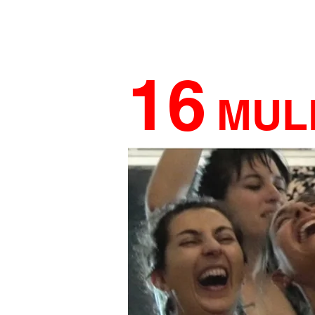
16
MUL