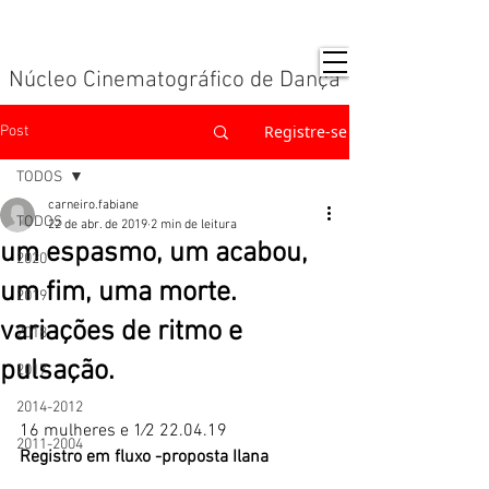
Núcleo Cinematográfico de Dança
Registre-se
Post
TODOS
carneiro.fabiane
TODOS
22 de abr. de 2019
2 min de leitura
um espasmo, um acabou,
2020
um fim, uma morte.
2019
variações de ritmo e
2018
pulsação.
2017
2014-2012
16 mulheres e 1⁄2 22.04.19 
2011-2004
Registro em fluxo -proposta Ilana