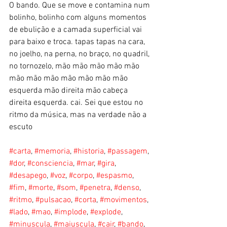
O bando. Que se move e contamina num 
bolinho, bolinho com alguns momentos 
de ebulição e a camada superficial vai 
para baixo e troca. tapas tapas na cara, 
no joelho, na perna, no braço, no quadril, 
no tornozelo, mão mão mão mão mão 
mão mão mão mão mão mão mão 
esquerda mão direita mão cabeça 
direita esquerda. cai. Sei que estou no 
ritmo da música, mas na verdade não a 
escuto 
#carta
, 
#memoria
, 
#historia
, 
#passagem
, 
#dor
, 
#consciencia
, 
#mar
, 
#gira
, 
#desapego
, 
#voz
, 
#corpo
, 
#espasmo
, 
#fim
, 
#morte
, 
#som
, 
#penetra
, 
#denso
, 
#ritmo
, 
#pulsacao
, 
#corta
, 
#movimentos
, 
#lado
, 
#mao
, 
#implode
, 
#explode
, 
#minuscula
, 
#maiuscula
, 
#cair
, 
#bando
, 