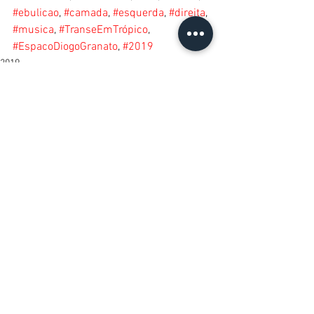
#ebulicao
, 
#camada
, 
#esquerda
, 
#direita
, 
#musica
, 
#TranseEmTrópico
, 
#EspacoDiogoGranato
, 
#2019
2019
Ver tudo
Posts recentes