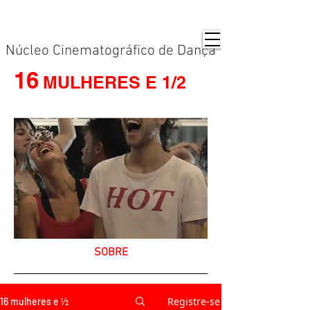
Núcleo Cinematográfico de Dança
16
MULHERES E 1/2
SOBRE
Registre-se
16 mulheres e ½