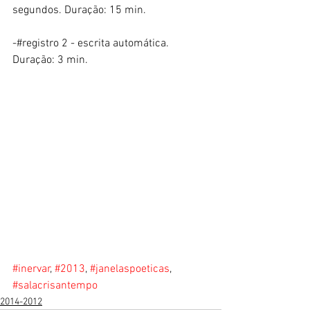
segundos. Duração: 15 min. 
-#registro 2 - escrita automática. 
Duração: 3 min.
#inervar
, 
#2013
, 
#janelaspoeticas
, 
#salacrisantempo
2014-2012