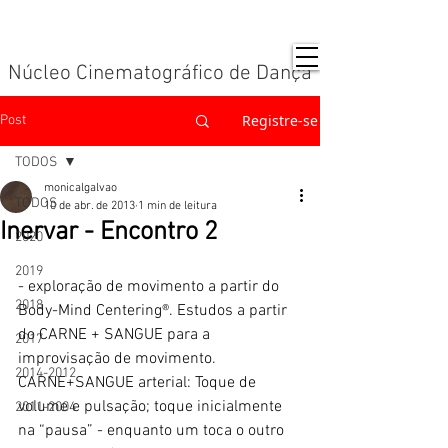
Núcleo Cinematográfico de Dança
Registre-se
Post
TODOS
monicalgalvao
TODOS
10 de abr. de 2013
1 min de leitura
Inervar - Encontro 2
2020
2019
- exploração de movimento a partir do 
2018
Body-Mind Centering®. Estudos a partir 
do CARNE + SANGUE para a 
2017
improvisação de movimento. 
2014-2012
CARNE+SANGUE arterial: Toque de 
volume e pulsação; toque inicialmente 
2011-2004
na “pausa” - enquanto um toca o outro 