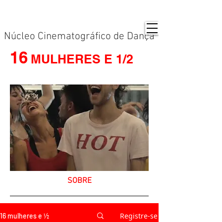
Núcleo Cinematográfico de Dança
16
MULHERES E 1/2
SOBRE
Registre-se
16 mulheres e ½