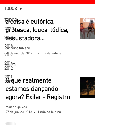
TODOS
TODOS
a coisa é eufórica,
2020
grotesca, louca, lúdica,
2019
assustadora...
2018
carneiro.fabiane
28 de out. de 2019
2 min de leitura
2017
2014-
2012
2011-
O que realmente
2004
estamos dançando
agora? Exilar - Registro
monicalgalvao
27 de jun. de 2018
1 min de leitura