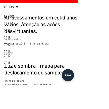
TODOS
TODOS
Atravessamentos em cotidianos
2020
vazios. Atenção as ações
2019
desvirtuantes.
2018
monicalgalvao
9 de abr. de 2018
2 min de leitura
2017
2014-
2012
2011-
Luz e sombra - mapa para
2004
deslocamento do sample.
carneiro.fabiane
31 de mar. de 2018
2 min de leitura
entre o“invisível” e o visível, entre