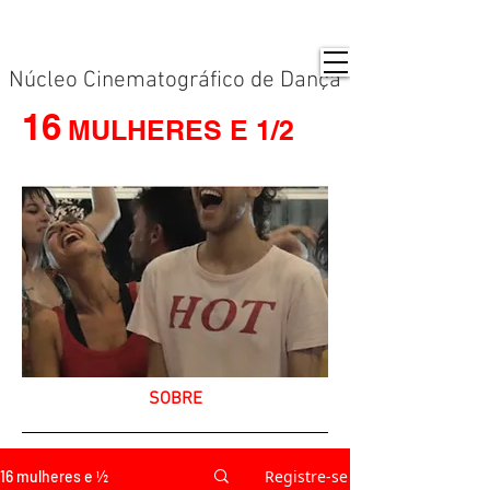
Núcleo Cinematográfico de Dança
16
MULHERES E 1/2
SOBRE
Registre-se
16 mulheres e ½