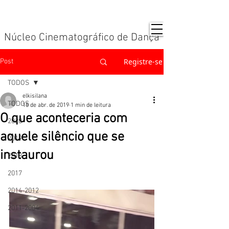
Núcleo Cinematográfico de Dança
Registre-se
Post
TODOS
elkisilana
TODOS
15 de abr. de 2019
1 min de leitura
O que aconteceria com
2020
aquele silêncio que se
2019
instaurou
2018
2017
2014-2012
2011-2004