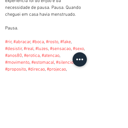
experiência foi do enjôo e da 
necessidade de pausa. Pausa. Quando 
cheguei em casa havia menstruado. 
Pausa. 
#rir
, 
#abracar
, 
#boca
, 
#rosto
, 
#fake
, 
#desistir
, 
#real
, 
#luzes
, 
#sensacao
, 
#sexo
, 
#anos80
, 
#erotica
, 
#atencao
, 
#movimento
, 
#estomacal
, 
#silencio
, 
#proposito
, 
#direcao
, 
#projecao
, 
#brinquei
, 
#volumes
, 
#intensidade
, 
#estrategia
, 
#repeticao
, 
#enjoo
, 
#pausa
2019