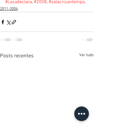
#casadeclara
, 
#2008
, 
#salacrisantempo
,
2011-2004
Ver tudo
Posts recentes