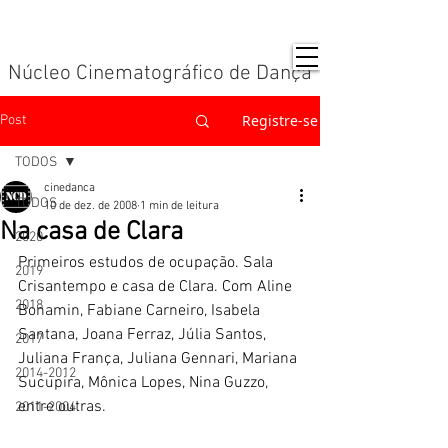
Núcleo Cinematográfico de Dança
Registre-se
Post
TODOS
cinedanca
TODOS
10 de dez. de 2008
1 min de leitura
Na casa de Clara
2020
Primeiros estudos de ocupação. Sala 
2019
Crisantempo e casa de Clara. Com Aline 
2018
Bonamin, Fabiane Carneiro, Isabela 
Santana, Joana Ferraz, Júlia Santos, 
2017
Juliana França, Juliana Gennari, Mariana 
2014-2012
Sucupira, Mônica Lopes, Nina Guzzo, 
entre outras.
2011-2004