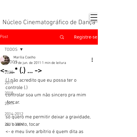
Núcleo Cinematográfico de Dança
Registre-se
Post
TODOS
Marília Coelho
TODOS
17 de jun. de 2011
1 min de leitura
<- ...* (.) ... ->
2020
(.) não acredito que eu possa ter o 
2019
controle (.)
2018
controlar soa um não sincero pra mim
.forçar. 
2017
2014-2012
só quero me permitir deixar a gravidade, 
ou o vento, tocar
2011-2004
<- e meu livre arbítrio é quem dita as 