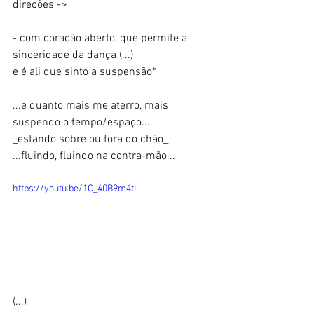
direções ->
- com coração aberto, que permite a 
sinceridade da dança (...)
e é ali que sinto a suspensão*
...e quanto mais me aterro, mais 
suspendo o tempo/espaço...
_estando sobre ou fora do chão_
...fluindo, fluindo na contra-mão...
https://youtu.be/1C_40B9m4tI
(...)