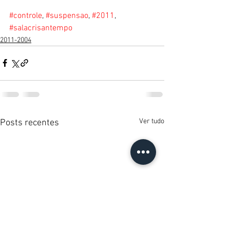
#controle
, 
#suspensao
, 
#2011
, 
#salacrisantempo
2011-2004
Ver tudo
Posts recentes