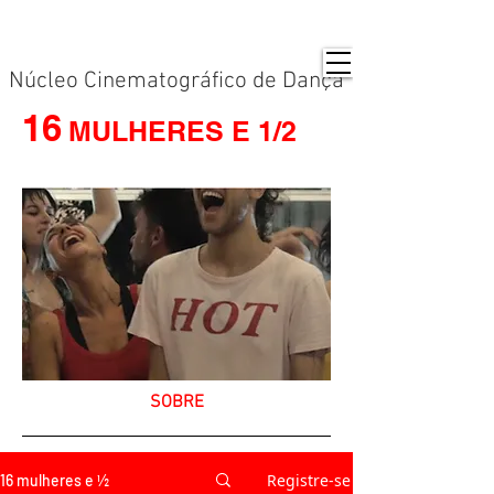
Núcleo Cinematográfico de Dança
16
MULHERES E 1/2
SOBRE
Registre-se
16 mulheres e ½